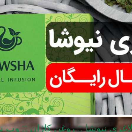
اغری نیوشا
::
روغن کاژان
::
وب س